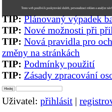
Tento web používá k poskytování služeb, personalizaci reklam a analýze náv
TIP:
Plánovaný výpadek b
TIP:
Nové možnosti při při
TIP:
Nová pravidla pro och
změny na stránkách
TIP:
Podmínky použití
TIP:
Zásady zpracování os
Uživatel:
přihlásit
|
registro